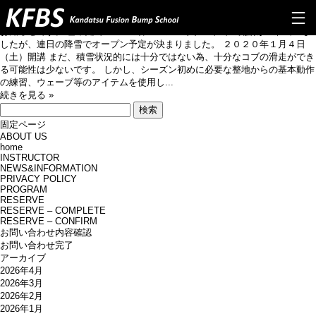
2020年1月4日(土)KFBS開校
2020年1月4日(土)KFBS開校
お知らせです。 雪不足でKFBSの神立スノーリゾートでの開講が遅れていま
したが、連日の降雪でオープン予定が決まりました。 ２０２０年１月４日
TOP
（土）開講 まだ、積雪状況的には十分ではない為、十分なコブの滑走ができ
る可能性は少ないです。 しかし、シーズン初めに必要な整地からの基本動作
の練習、ウェーブ等のアイテムを使用し...
ABOUT US
続きを見る »
検
PROGRAM
索:
固定ページ
ABOUT US
Q&A
home
INSTRUCTOR
INSTRUCTOR
NEWS&INFORMATION
PRIVACY POLICY
PROGRAM
NEWS&INFO
RESERVE
RESERVE – COMPLETE
RESERVE – CONFIRM
CONTACT
お問い合わせ内容確認
お問い合わせ完了
RESERVE
アーカイブ
2026年4月
PRIVERCYPOLICY
2026年3月
2026年2月
2026年1月