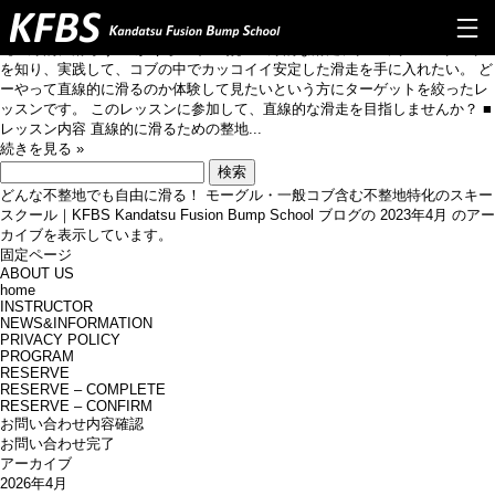
5/14(日)校長西担当 直線的に滑ろう in かぐらスキー場
5/14(日)校長西担当 直線的に滑ろう in かぐらスキー場
【直線的に滑ろう in かぐらスキー場】 直線的な滑走テクニックのノウハウ
を知り、実践して、コブの中でカッコイイ安定した滑走を手に入れたい。 ど
TOP
ーやって直線的に滑るのか体験して見たいという方にターゲットを絞ったレ
ッスンです。 このレッスンに参加して、直線的な滑走を目指しませんか？ ■
レッスン内容 直線的に滑るための整地...
ABOUT US
続きを見る »
検
PROGRAM
索:
どんな不整地でも自由に滑る！ モーグル・一般コブ含む不整地特化のスキー
スクール｜KFBS Kandatsu Fusion Bump School
ブログの 2023年4月 のアー
Q&A
カイブを表示しています。
固定ページ
INSTRUCTOR
ABOUT US
home
INSTRUCTOR
NEWS&INFO
NEWS&INFORMATION
PRIVACY POLICY
CONTACT
PROGRAM
RESERVE
RESERVE – COMPLETE
RESERVE
RESERVE – CONFIRM
お問い合わせ内容確認
PRIVERCYPOLICY
お問い合わせ完了
アーカイブ
2026年4月