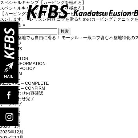
スペシャルキャンプ【カービングを極めろ】
スペシャルキャンプ【カービングを極めろ】
【カービングを極めろ】 整地でカービングターンができない、コブの
スンします。 ■レッスン内容 コブを滑るためのカービングテクニックを
続きを見る »
検
索:
どんな不整地でも自由に滑る！ モーグル・一般コブ含む不整地特化のスキースクール｜K
TOP
固定ページ
ABOUT US
home
INSTRUCTOR
ABOUT US
NEWS&INFORMATION
PRIVACY POLICY
PROGRAM
RESERVE
PROGRAM
RESERVE – COMPLETE
RESERVE – CONFIRM
お問い合わせ内容確認
お問い合わせ完了
Q&A
アーカイブ
2026年4月
2026年3月
2026年2月
INSTRUCTOR
2026年1月
2025年12月
2025年10月