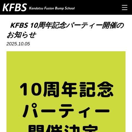
TOP
KFBS 10周年記念パーティー開催の
お知らせ
ABOUT US
2025.10.05
PROGRAM
Q&A
INSTRUCTOR
NEWS&INFO
CONTACT
RESERVE
PRIVERCYPOLICY