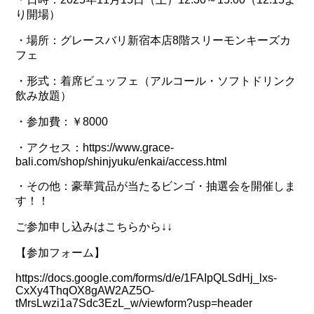
り開場）
・場所：グレースバリ新宿本店8階スリーモンキーズカ
フェ
・形式：着席ビュッフェ（アルコール・ソフトドリンク
飲み放題）
・参加費：￥8000
・アクセス：https://www.grace-
bali.com/shop/shinjyuku/enkai/access.html
・その他：豪華賞品が当たるビンゴ・抽選会を開催しま
す！！
ご参加申し込みはこちらから↓↓
【参加フォーム】
https://docs.google.com/forms/d/e/1FAIpQLSdHj_lxs-
CxXy4ThqOX8gAW2AZ5O-
tMrsLwzi1a7Sdc3EzL_w/viewform?usp=header