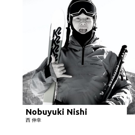
Nobuyuki Nishi
西 伸幸