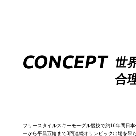
NEWS&INFO
CONTACT
RESERVE
CONCEPT
世
PRIVERCYPOLICY
合
フリースタイルスキーモーグル競技で約16年間日
ーから平昌五輪まで3回連続オリンピック出場を果た