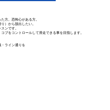
った方。恐怖心がある方。
滑り）から脱出したい。
ッスンです。
・コブをコントロールして滑走できる事を目指します。
識・ライン通りを