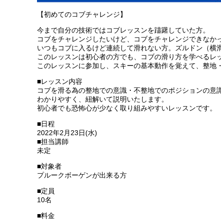
【初めてのコブチャレンジ】
今まで自分の技術ではコブレッスンを躊躇していた方。
コブをチャレンジしたいけど、コブをチャレンジできなか
いつもコブに入るけど連続して滑れない方。ズルドン（横
このレッスンは初心者の方でも、コブの滑り方を学べるレ
このレッスンに参加し、スキーの基本動作を覚えて、整地
■レッスン内容
コブを滑る為の整地での意識・不整地でのポジションの意
わかりやすく、紐解いて説明いたします。
初心者でも恐怖心が少なく取り組みやすいレッスンです。
■日程
2022年2月23日(水)
■担当講師
未定
■対象者
プルークボーゲンが出来る方
■定員
10名
■料金