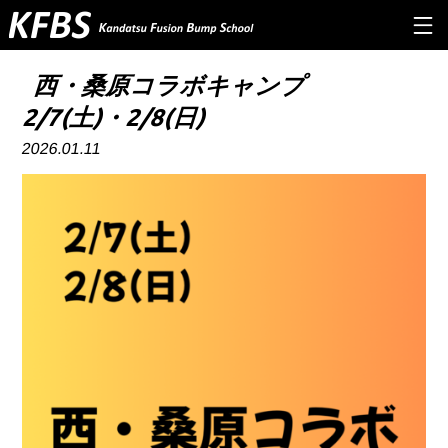
TOP
西・桑原コラボキャンプ
2/7(土)・2/8(日)
ABOUT US
2026.01.11
PROGRAM
Q&A
INSTRUCTOR
NEWS&INFO
CONTACT
RESERVE
PRIVERCYPOLICY