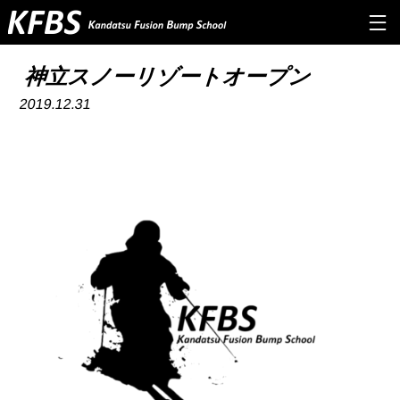
TOP
神立スノーリゾートオープン
2019.12.31
ABOUT US
PROGRAM
Q&A
INSTRUCTOR
NEWS&INFO
CONTACT
RESERVE
PRIVERCYPOLICY