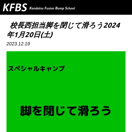
TOP
校長西担当脚を閉じて滑ろう2024
年1月20日(土)
ABOUT US
2023.12.19
PROGRAM
Q&A
INSTRUCTOR
NEWS&INFO
CONTACT
RESERVE
PRIVERCYPOLICY