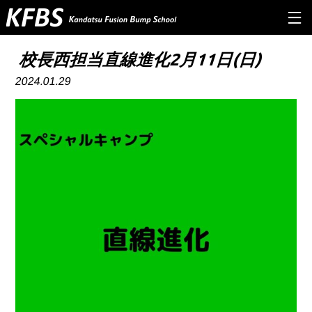
TOP
校長西担当直線進化2月11日(日)
2024.01.29
ABOUT US
PROGRAM
Q&A
INSTRUCTOR
NEWS&INFO
CONTACT
RESERVE
PRIVERCYPOLICY