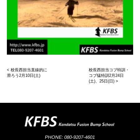
<
校長西担当直線的に
校長西担当コブ特訓・
滑ろう2月10日(土)
コブ猛特訓2月24日
(土)、25日(日)
>
PHONE: 080-9207-4601