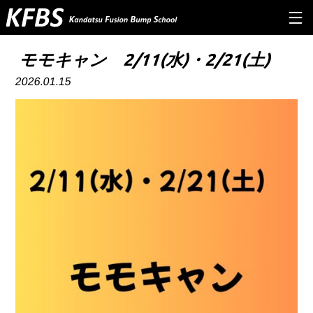
TOP
モモキャン 2/11(水)・2/21(土)
2026.01.15
ABOUT US
PROGRAM
Q&A
INSTRUCTOR
NEWS&INFO
CONTACT
RESERVE
PRIVERCYPOLICY